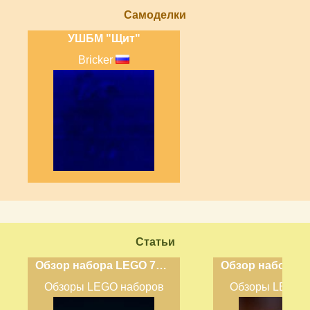
Самоделки
УШБМ "Щит"
Bricker
Статьи
Обзор набора LEGO 71796 - Ninjago: Elemental Dragon vs. The Empress Mech
Обзоры LEGO наборов
Обзоры LEGO 